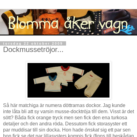
torsdag 22 oktober 2009
Dockmussetröjor...
Så här matchiga är numera döttrarnas dockor. Jag kunde
inte låta bli att sy varsin musse-docktröja till dem. Visst är det
sött? Båda fick orange tryck men sen fick den ena turkosa
detaljer och den andra röda. Dessutom fick storasyster ett
par muddisar till sin docka. Hon hade
önskat
sig ett par sen
hon fick se det par lillasysters kompis fick (finns till beskådan