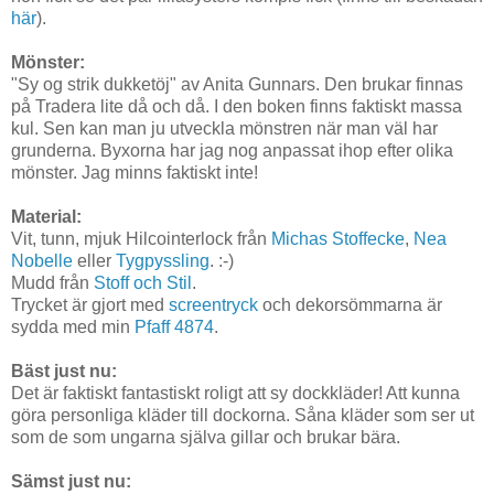
här
).
Mönster:
"Sy og strik dukketöj" av Anita Gunnars. Den brukar finnas
på Tradera lite då och då. I den boken finns faktiskt massa
kul. Sen kan man ju utveckla mönstren när man väl har
grunderna. Byxorna har jag nog anpassat ihop efter olika
mönster. Jag minns faktiskt inte!
Material:
Vit, tunn, mjuk Hilcointerlock från
Michas Stoffecke
,
Nea
Nobelle
eller
Tygpyssling
. :-)
Mudd från
Stoff och Stil
.
Trycket är gjort med
screentryck
och dekorsömmarna är
sydda med min
Pfaff 4874
.
Bäst just nu:
Det är faktiskt fantastiskt roligt att sy dockkläder! Att kunna
göra personliga kläder till dockorna. Såna kläder som ser ut
som de som ungarna själva gillar och brukar bära.
Sämst just nu: