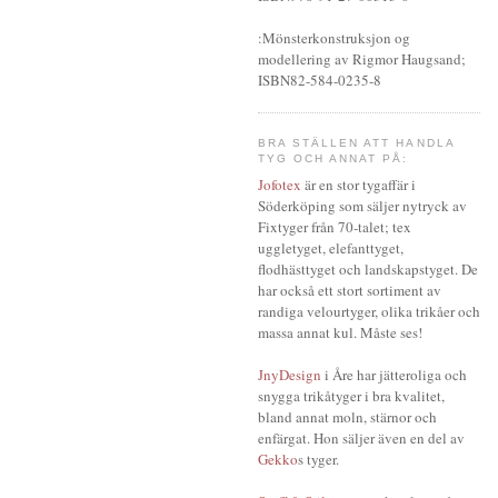
:Mönsterkonstruksjon og
modellering av Rigmor Haugsand;
ISBN82-584-0235-8
BRA STÄLLEN ATT HANDLA
TYG OCH ANNAT PÅ:
Jofotex
är en stor tygaffär i
Söderköping som säljer nytryck av
Fixtyger från 70-talet; tex
uggletyget, elefanttyget,
flodhästtyget och landskapstyget. De
har också ett stort sortiment av
randiga velourtyger, olika trikåer och
massa annat kul. Måste ses!
JnyDesign
i Åre har jätteroliga och
snygga trikåtyger i bra kvalitet,
bland annat moln, stärnor och
enfärgat. Hon säljer även en del av
Gekko
s tyger.