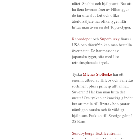
nätet. Snabbt och hjälpsamt. Bra att
ha flera leverantörer av Hilcotyger -
de tar ofta slut fort och olika
återförsäljare har olika tyger. Här
hittar man även en del Toptextyger.
Reprodepot
och
Superbuzzy
finns i
USA och däreifrån kan man beställa
över nätet. De har massor av
japanska tyger, ofta med lite
retroinspirerade tryck.
Tyska
Michas Stoffecke
har ett
enormt utbud av Hilcos och Sanettas
sortiment plus i princip allt annat.
Suveränt! Här kan man hitta det
mesta! Om tyskan är knackig går det
bra att maila till Britta - hon pratar
nämligen norska och är väldigt
hjälpsam. Frakten till Sverige går på
25 Euro.
Sundbybergs Textilcentrum
i