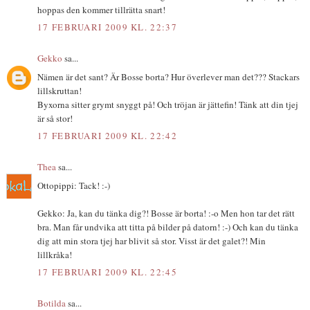
hoppas den kommer tillrätta snart!
17 FEBRUARI 2009 KL. 22:37
Gekko
sa...
Nämen är det sant? Är Bosse borta? Hur överlever man det??? Stackars
lillskruttan!
Byxorna sitter grymt snyggt på! Och tröjan är jättefin! Tänk att din tjej
är så stor!
17 FEBRUARI 2009 KL. 22:42
Thea
sa...
Ottopippi: Tack! :-)
Gekko: Ja, kan du tänka dig?! Bosse är borta! :-o Men hon tar det rätt
bra. Man får undvika att titta på bilder på datorn! :-) Och kan du tänka
dig att min stora tjej har blivit så stor. Visst är det galet?! Min
lillkråka!
17 FEBRUARI 2009 KL. 22:45
Botilda
sa...