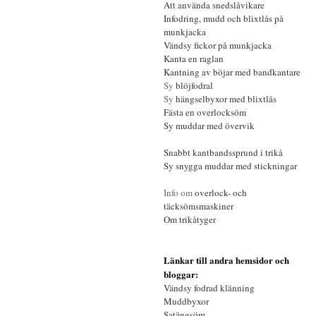
Att använda
snedslåvikare
Infodring, mudd och blixtlås på
munkjacka
Vändsy fickor på munkjacka
Kanta en raglan
Kantning av
böjar med bandkantare
Sy
blöjfodral
Sy
hängselbyxor med blixtlås
Fästa en overlocksöm
Sy muddar med övervik
Snabbt kantbandssprund
i trikå
Sy
snygga muddar med stickningar
Info om
overlock- och
täcksömsmaskiner
Om
trikåtyger
Länkar till andra hemsidor och
bloggar:
Vändsy fodrad klänning
Muddbyxor
Satängsöm