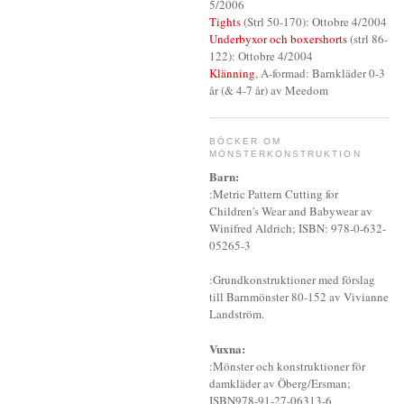
5/2006
Tights
(Strl 50-170): Ottobre 4/2004
Underbyxor och boxershorts
(strl 86-
122): Ottobre 4/2004
Klänning
, A-formad: Barnkläder 0-3
år (& 4-7 år) av Meedom
BÖCKER OM
MÖNSTERKONSTRUKTION
Barn:
:Metric Pattern Cutting for
Children's Wear and Babywear av
Winifred Aldrich; ISBN: 978-0-632-
05265-3
:Grundkonstruktioner med förslag
till Barnmönster 80-152 av Vivianne
Landström.
Vuxna:
:Mönster och konstruktioner för
damkläder av Öberg/Ersman;
ISBN978-91-27-06313-6