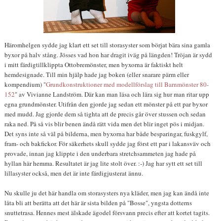
Häromhelgen sydde jag klart ett set till storasyster som börjat bära sina gamla
byxor på halv stång. Jösses vad hon har dragit iväg på längden! Tröjan är sydd
i mitt färdigtillklippta Ottobremönster, men byxorna är faktiskt helt
hemdesignade. Till min hjälp hade jag boken (eller snarare pärm eller
kompendium) "
Grundkonstruktioner med modellförslag till Barnmönster 80-
152
" av Vivianne Landström. Där kan man läsa och lära sig hur man ritar upp
egna grundmönster. Utifrån den gjorde jag sedan ett mönster på ett par byxor
med mudd. Jag gjorde dem så tighta att de precis går över stussen och sedan
raka ned. På så vis blir benen ändå rätt vida men det blir inget pös i midjan.
Det syns inte så väl på bilderna, men byxorna har både besparingar, fuskgylf,
fram- och bakfickor. För säkerhets skull sydde jag först ett par i lakansväv och
provade, innan jag klippte i den underbara stretchsammeten jag hade på
hyllan här hemma. Resultatet är jag lite stolt över. :-) Jag har sytt ett set till
lillasyster också, men det är inte färdigjusterat ännu.
Nu skulle ju det här handla om storasysters nya kläder, men jag kan ändå inte
låta bli att berätta att det här är sista bilden på "Bosse", yngsta dotterns
snuttetrasa. Hennes mest älskade ägodel försvann precis efter att kortet tagits.