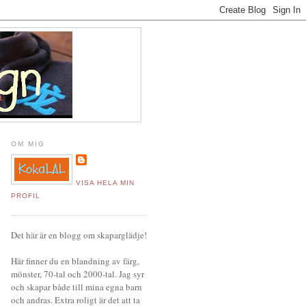
OM MIG
VISA HELA MIN
PROFIL
Det här är en blogg om skaparglädje!
Här finner du en blandning av färg,
mönster, 70-tal och 2000-tal. Jag syr
och skapar både till mina egna barn
och andras. Extra roligt är det att ta