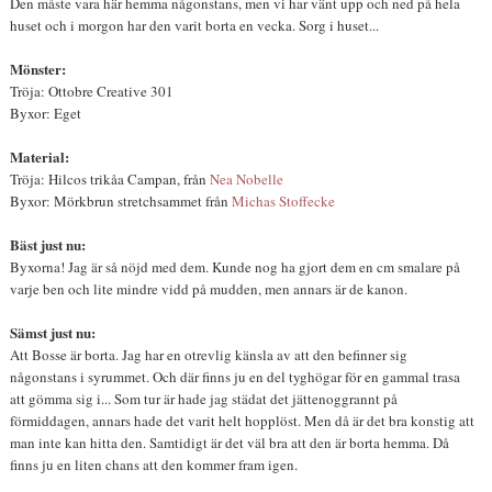
Den måste vara här hemma någonstans, men vi har vänt upp och ned på hela
huset och i morgon har den varit borta en vecka. Sorg i huset...
Mönster:
Tröja: Ottobre Creative 301
Byxor: Eget
Material:
Tröja: Hilcos trikåa Campan, från
Nea Nobelle
Byxor: Mörkbrun stretchsammet från
Michas Stoffecke
Bäst just nu:
Byxorna! Jag är så nöjd med dem. Kunde nog ha gjort dem en cm smalare på
varje ben och lite mindre vidd på mudden, men annars är de kanon.
Sämst just nu:
Att Bosse är borta. Jag har en otrevlig känsla av att den befinner sig
någonstans i syrummet. Och där finns ju en del tyghögar för en gammal trasa
att gömma sig i... Som tur är hade jag städat det jättenoggrannt på
förmiddagen, annars hade det varit helt hopplöst. Men då är det bra konstig att
man inte kan hitta den. Samtidigt är det väl bra att den är borta hemma. Då
finns ju en liten chans att den kommer fram igen.