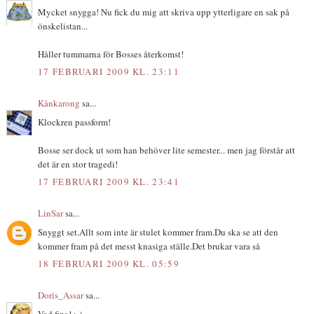
Mycket snygga! Nu fick du mig att skriva upp ytterligare en sak på
önskelistan...
Håller tummarna för Bosses återkomst!
17 FEBRUARI 2009 KL. 23:11
Kånkarong
sa...
Klockren passform!
Bosse ser dock ut som han behöver lite semester... men jag förstår att
det är en stor tragedi!
17 FEBRUARI 2009 KL. 23:41
LinSar
sa...
Snyggt set.Allt som inte är stulet kommer fram.Du ska se att den
kommer fram på det messt knasiga ställe.Det brukar vara så
18 FEBRUARI 2009 KL. 05:59
Doris_Assar
sa...
Vad fina! :-)