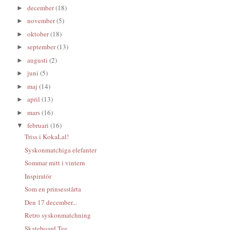
december
(18)
►
november
(5)
►
oktober
(18)
►
september
(13)
►
augusti
(2)
►
juni
(5)
►
maj
(14)
►
april
(13)
►
mars
(16)
►
februari
(16)
▼
Triss i KokaLal!
Syskonmatchiga elefanter
Sommar mitt i vintern
Inspiratör
Som en prinsesstårta
Den 17 december...
Retro syskonmatchning
Skateboard Tee