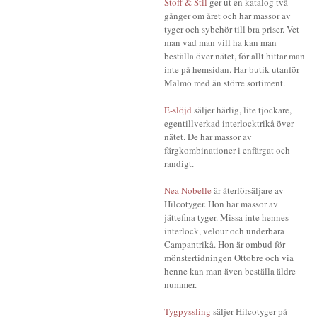
Stoff & Stil
ger ut en katalog två
gånger om året och har massor av
tyger och sybehör till bra priser. Vet
man vad man vill ha kan man
beställa över nätet, för allt hittar man
inte på hemsidan. Har butik utanför
Malmö med än större sortiment.
E-slöjd
säljer härlig, lite tjockare,
egentillverkad interlocktrikå över
nätet. De har massor av
färgkombinationer i enfärgat och
randigt.
Nea Nobelle
är återförsäljare av
Hilcotyger. Hon har massor av
jättefina tyger. Missa inte hennes
interlock, velour och underbara
Campantrikå. Hon är ombud för
mönstertidningen Ottobre och via
henne kan man även beställa äldre
nummer.
Tygpyssling
säljer Hilcotyger på