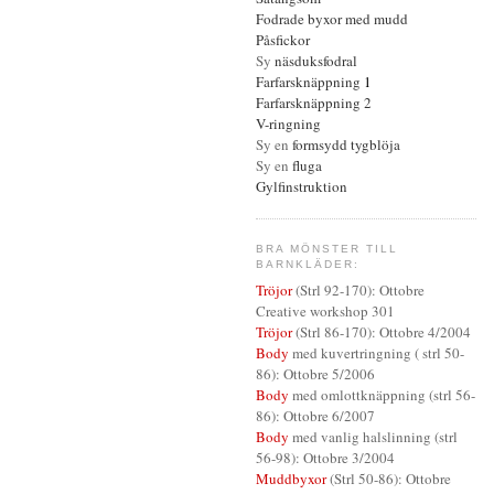
Fodrade
byxor med mudd
Påsfickor
Sy
näsduksfodral
Farfarsknäppning
1
Farfarsknäppning 2
V-ringning
Sy en
formsydd tygblöja
Sy en
fluga
Gylfinstruktion
BRA MÖNSTER TILL
BARNKLÄDER:
Tröjor
(Strl 92-170): Ottobre
Creative workshop 301
Tröjor
(Strl 86-170): Ottobre 4/2004
Body
med kuvertringning ( strl 50-
86): Ottobre 5/2006
Body
med omlottknäppning (strl 56-
86): Ottobre 6/2007
Body
med vanlig halslinning (strl
56-98): Ottobre 3/2004
Muddbyxor
(Strl 50-86): Ottobre