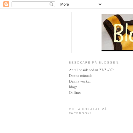
BESÖKARE PÅ BLOGGEN:
Antal besök sedan 23/5 -07:
Denna månad:
Denna vecka:
Idag:
Online:
GILLA KOKALAL PÅ
FACEBOOK!