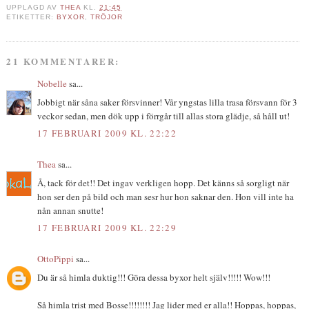
UPPLAGD AV
THEA
KL.
21:45
ETIKETTER:
BYXOR
,
TRÖJOR
21 KOMMENTARER:
Nobelle
sa...
Jobbigt när såna saker försvinner! Vår yngstas lilla trasa försvann för 3
veckor sedan, men dök upp i förrgår till allas stora glädje, så håll ut!
17 FEBRUARI 2009 KL. 22:22
Thea
sa...
Å, tack för det!! Det ingav verkligen hopp. Det känns så sorgligt när
hon ser den på bild och man sesr hur hon saknar den. Hon vill inte ha
nån annan snutte!
17 FEBRUARI 2009 KL. 22:29
OttoPippi
sa...
Du är så himla duktig!!! Göra dessa byxor helt själv!!!!! Wow!!!
Så himla trist med Bosse!!!!!!!! Jag lider med er alla!! Hoppas, hoppas,