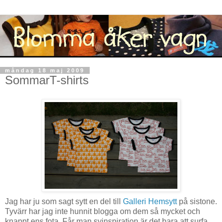
måndag 18 maj 2009
SommarT-shirts
Jag har ju som sagt sytt en del till
Galleri Hemsytt
på sistone.
Tyvärr har jag inte hunnit blogga om dem så mycket och
knappt ens fota. Får man syinspiration är det bara att surfa