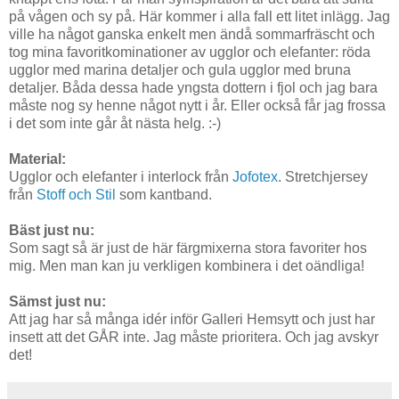
på vågen och sy på. Här kommer i alla fall ett litet inlägg. Jag
ville ha något ganska enkelt men ändå sommarfräscht och
tog mina favoritkominationer av ugglor och elefanter: röda
ugglor med marina detaljer och gula ugglor med bruna
detaljer. Båda dessa hade yngsta dottern i fjol och jag bara
måste nog sy henne något nytt i år. Eller också får jag frossa
i det som inte går åt nästa helg. :-)
Material:
Ugglor och elefanter i interlock från
Jofotex
. Stretchjersey
från
Stoff och Stil
som kantband.
Bäst just nu:
Som sagt så är just de här färgmixerna stora favoriter hos
mig. Men man kan ju verkligen kombinera i det oändliga!
Sämst just nu:
Att jag har så många idér inför Galleri Hemsytt och just har
insett att det GÅR inte. Jag måste prioritera. Och jag avskyr
det!