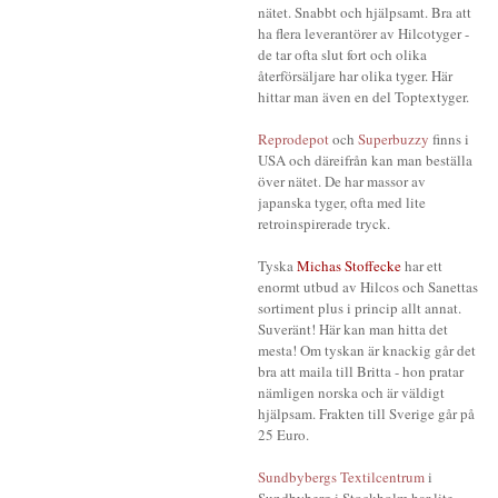
nätet. Snabbt och hjälpsamt. Bra att
ha flera leverantörer av Hilcotyger -
de tar ofta slut fort och olika
återförsäljare har olika tyger. Här
hittar man även en del Toptextyger.
Reprodepot
och
Superbuzzy
finns i
USA och däreifrån kan man beställa
över nätet. De har massor av
japanska tyger, ofta med lite
retroinspirerade tryck.
Tyska
Michas Stoffecke
har ett
enormt utbud av Hilcos och Sanettas
sortiment plus i princip allt annat.
Suveränt! Här kan man hitta det
mesta! Om tyskan är knackig går det
bra att maila till Britta - hon pratar
nämligen norska och är väldigt
hjälpsam. Frakten till Sverige går på
25 Euro.
Sundbybergs Textilcentrum
i