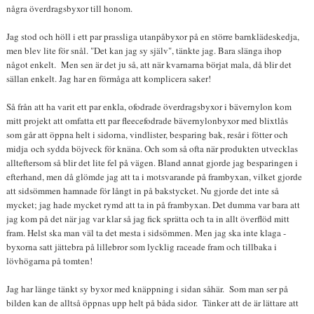
några överdragsbyxor till honom.
Jag stod och höll i ett par prassliga utanpåbyxor på en större barnklädeskedja,
men blev lite för snål. "Det kan jag sy själv", tänkte jag. Bara slänga ihop
något enkelt. Men sen är det ju så, att när kvarnarna börjat mala, då blir det
sällan enkelt. Jag har en förmåga att komplicera saker!
Så från att ha varit ett par enkla, ofodrade överdragsbyxor i bävernylon kom
mitt projekt att omfatta ett par fleecefodrade bävernylonbyxor med blixtlås
som går att öppna helt i sidorna, vindlister, besparing bak, resår i fötter och
midja och sydda böjveck för knäna. Och som så ofta när produkten utvecklas
allteftersom så blir det lite fel på vägen. Bland annat gjorde jag besparingen i
efterhand, men då glömde jag att ta i motsvarande på frambyxan, vilket gjorde
att sidsömmen hamnade för långt in på bakstycket. Nu gjorde det inte så
mycket; jag hade mycket rymd att ta in på frambyxan. Det dumma var bara att
jag kom på det när jag var klar så jag fick sprätta och ta in allt överflöd mitt
fram. Helst ska man väl ta det mesta i sidsömmen. Men jag ska inte klaga -
byxorna satt jättebra på lillebror som lycklig raceade fram och tillbaka i
lövhögarna på tomten!
Jag har länge tänkt sy byxor med knäppning i sidan såhär. Som man ser på
bilden kan de alltså öppnas upp helt på båda sidor. Tänker att de är lättare att