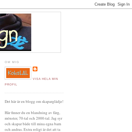
OM MIG
VISA HELA MIN
PROFIL
Det här är en blogg om skaparglädje!
Här finner du en blandning av färg,
mönster, 70-tal och 2000-tal. Jag syr
och skapar både till mina egna barn
och andras. Extra roligt är det att ta