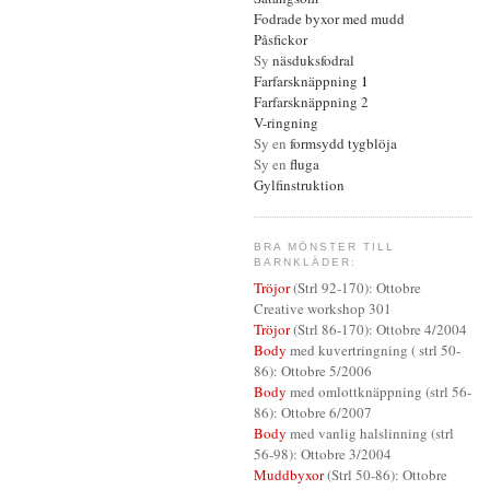
Fodrade
byxor med mudd
Påsfickor
Sy
näsduksfodral
Farfarsknäppning
1
Farfarsknäppning 2
V-ringning
Sy en
formsydd tygblöja
Sy en
fluga
Gylfinstruktion
BRA MÖNSTER TILL
BARNKLÄDER:
Tröjor
(Strl 92-170): Ottobre
Creative workshop 301
Tröjor
(Strl 86-170): Ottobre 4/2004
Body
med kuvertringning ( strl 50-
86): Ottobre 5/2006
Body
med omlottknäppning (strl 56-
86): Ottobre 6/2007
Body
med vanlig halslinning (strl
56-98): Ottobre 3/2004
Muddbyxor
(Strl 50-86): Ottobre