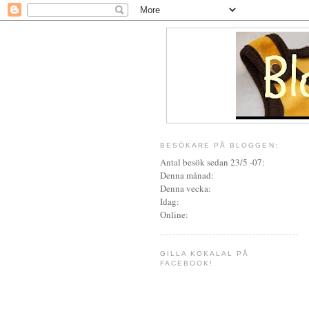
BESÖKARE PÅ BLOGGEN:
Antal besök sedan 23/5 -07:
Denna månad:
Denna vecka:
Idag:
Online:
GILLA KOKALAL PÅ
FACEBOOK!