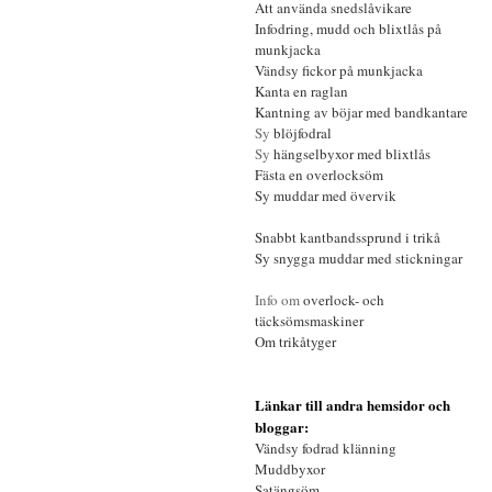
Att använda
snedslåvikare
Infodring, mudd och blixtlås på
munkjacka
Vändsy fickor på munkjacka
Kanta en raglan
Kantning av
böjar med bandkantare
Sy
blöjfodral
Sy
hängselbyxor med blixtlås
Fästa en overlocksöm
Sy muddar med övervik
Snabbt kantbandssprund
i trikå
Sy
snygga muddar med stickningar
Info om
overlock- och
täcksömsmaskiner
Om
trikåtyger
Länkar till andra hemsidor och
bloggar:
Vändsy fodrad klänning
Muddbyxor
Satängsöm