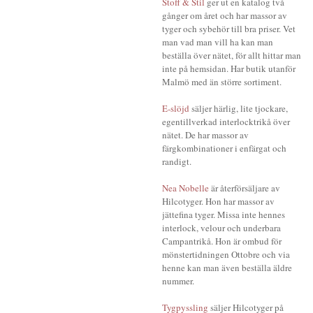
Stoff & Stil
ger ut en katalog två
gånger om året och har massor av
tyger och sybehör till bra priser. Vet
man vad man vill ha kan man
beställa över nätet, för allt hittar man
inte på hemsidan. Har butik utanför
Malmö med än större sortiment.
E-slöjd
säljer härlig, lite tjockare,
egentillverkad interlocktrikå över
nätet. De har massor av
färgkombinationer i enfärgat och
randigt.
Nea Nobelle
är återförsäljare av
Hilcotyger. Hon har massor av
jättefina tyger. Missa inte hennes
interlock, velour och underbara
Campantrikå. Hon är ombud för
mönstertidningen Ottobre och via
henne kan man även beställa äldre
nummer.
Tygpyssling
säljer Hilcotyger på