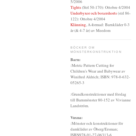
5/2006
Tights
(Strl 50-170): Ottobre 4/2004
Underbyxor och boxershorts
(strl 86-
122): Ottobre 4/2004
Klänning
, A-formad: Barnkläder 0-3
år (& 4-7 år) av Meedom
BÖCKER OM
MÖNSTERKONSTRUKTION
Barn:
:Metric Pattern Cutting for
Children's Wear and Babywear av
Winifred Aldrich; ISBN: 978-0-632-
05265-3
:Grundkonstruktioner med förslag
till Barnmönster 80-152 av Vivianne
Landström.
Vuxna:
:Mönster och konstruktioner för
damkläder av Öberg/Ersman;
ISBN978-91-27-06313-6