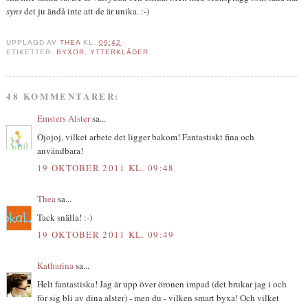
syns
det ju ändå inte att de är unika. :-)
UPPLAGD AV
THEA
KL.
09:42
ETIKETTER:
BYXOR
,
YTTERKLÄDER
48 KOMMENTARER:
Emsters Alster
sa...
Ojojoj, vilket arbete det ligger bakom! Fantastiskt fina och
användbara!
19 OKTOBER 2011 KL. 09:48
Thea
sa...
Tack snälla! :-)
19 OKTOBER 2011 KL. 09:49
Katharina
sa...
Helt fantastiska! Jag är upp över öronen impad (det brukar jag i och
för sig bli av dina alster) - men du - vilken smart byxa! Och vilket