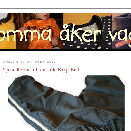
ONSDAG 19 OKTOBER 2011
Specialbyxor till min lilla Kryp-Bert