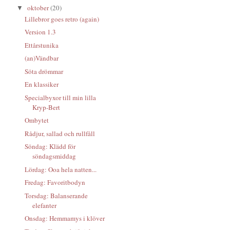
oktober
(20)
▼
Lillebror goes retro (again)
Version 1.3
Ettårstunika
(an)Vändbar
Söta drömmar
En klassiker
Specialbyxor till min lilla
Kryp-Bert
Ombytet
Rådjur, sallad och rullfåll
Söndag: Klädd för
söndagsmiddag
Lördag: Ooa hela natten...
Fredag: Favoritbodyn
Torsdag: Balanserande
elefanter
Onsdag: Hemmamys i klöver