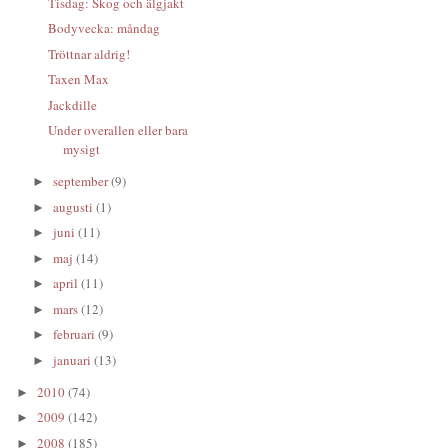
Tisdag: Skog och älgjakt
Bodyvecka: måndag
Tröttnar aldrig!
Taxen Max
Jackdille
Under overallen eller bara
mysigt
september
(9)
►
augusti
(1)
►
juni
(11)
►
maj
(14)
►
april
(11)
►
mars
(12)
►
februari
(9)
►
januari
(13)
►
2010
(74)
►
2009
(142)
►
2008
(185)
►