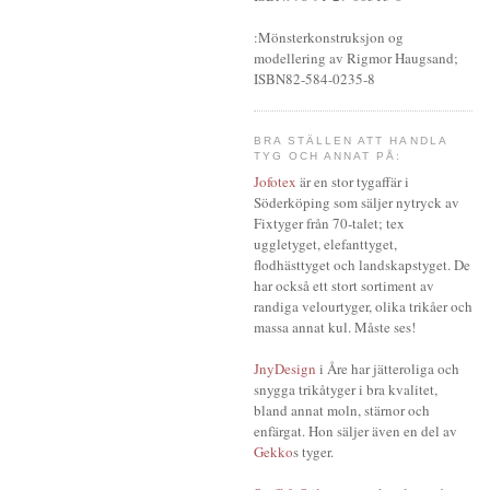
:Mönsterkonstruksjon og
modellering av Rigmor Haugsand;
ISBN82-584-0235-8
BRA STÄLLEN ATT HANDLA
TYG OCH ANNAT PÅ:
Jofotex
är en stor tygaffär i
Söderköping som säljer nytryck av
Fixtyger från 70-talet; tex
uggletyget, elefanttyget,
flodhästtyget och landskapstyget. De
har också ett stort sortiment av
randiga velourtyger, olika trikåer och
massa annat kul. Måste ses!
JnyDesign
i Åre har jätteroliga och
snygga trikåtyger i bra kvalitet,
bland annat moln, stärnor och
enfärgat. Hon säljer även en del av
Gekko
s tyger.