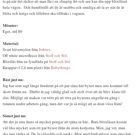
ta på när det räcker att man får i en slingrig fot och sen kan dra upp blixtlåset
hela vägen. Och framförallt att de är snabba och smidiga att ta av när de är
blöta och leriga och lillebror ska tillbaks i vagnen.
Mönster:
Eget, strl 80
Material:
Svart bävernylon från
Jofotex
.
Off white microfleece från
Stoff och Stil
.
Blixtlås från en fyndlåda på
Stoff och Stil
Knappar (12,4 mm plast) från
Babythings
.
Bäst just nu:
Jag har som sagt länge funderat på ett par såna här byxor men inte kommit till
skott förrän nu. Därför är jag väldig glad och stolt över att de blev klara till
slut. Möjligt att maken var trött på att titta på byxorna ungefär en gång i
timmen under arbetets gång, men det var ju så roligt att se dem växa fram!
Sämst just nu:
Att det ju inte finns så mycket pengar att tjäna in här... Bara blixtlåsen kostar
väl lika mycket som ett par byxor ifrån de stora kedjorna. Men, jag vet, man
ska inte tänka så. De är välsydda och unika. Men med bruksplagg som såna här