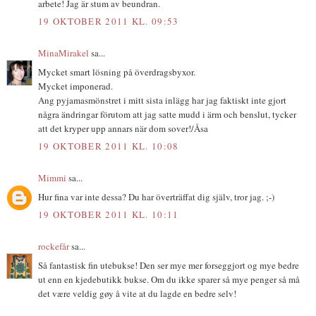
arbete! Jag är stum av beundran.
19 OKTOBER 2011 KL. 09:53
MinaMirakel
sa...
Mycket smart lösning på överdragsbyxor.
Mycket imponerad.
Ang pyjamasmönstret i mitt sista inlägg har jag faktiskt inte gjort
några ändringar förutom att jag satte mudd i ärm och benslut, tycker
att det kryper upp annars när dom sover!/Åsa
19 OKTOBER 2011 KL. 10:08
Mimmi
sa...
Hur fina var inte dessa? Du har överträffat dig själv, tror jag. ;-)
19 OKTOBER 2011 KL. 10:11
rockefår
sa...
Så fantastisk fin utebukse! Den ser mye mer forseggjort og mye bedre
ut enn en kjedebutikk bukse. Om du ikke sparer så mye penger så må
det være veldig gøy å vite at du lagde en bedre selv!